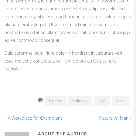
imperdiet doming id quod mazim placerat facer possim assum.
Lorem ipsum dolor sit amet, consectetuer adipiscing elit, sed
diam nonummy nibh euismod tincidunt ut laoreet dolore magna
aliquam erat volutpat. Ut wisi enim ad minim veniam, quis
nostrud exerci tation ullamcorper suscipit lobortis nisl ut aliquip
ex ea commodo consequat.
Duis autem vel eum iriure dolor in hendrerit in vulputate velit
esse molestie consequat, vel illum dolore eu feugiat nulla
facilisis.
hipster
holidays
light
retro
«
A Workplace for Champions
Nature vs. Man
»
ABOUT THE AUTHOR